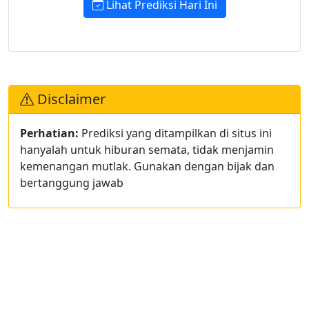
Lihat Prediksi Hari Ini
Disclaimer
Perhatian:
Prediksi yang ditampilkan di situs ini
hanyalah untuk hiburan semata, tidak menjamin
kemenangan mutlak. Gunakan dengan bijak dan
bertanggung jawab