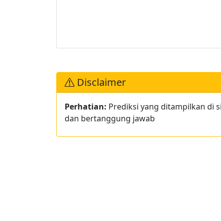
Disclaimer
Perhatian:
Prediksi yang ditampilkan di 
dan bertanggung jawab