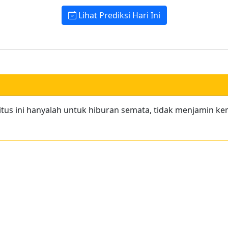
Lihat Prediksi Hari Ini
situs ini hanyalah untuk hiburan semata, tidak menjamin 