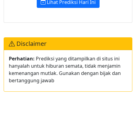
Lihat Prediksi Hari Ini
Disclaimer
Perhatian:
Prediksi yang ditampilkan di situs ini
hanyalah untuk hiburan semata, tidak menjamin
kemenangan mutlak. Gunakan dengan bijak dan
bertanggung jawab