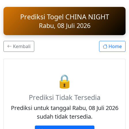
Prediksi Togel CHINA NIGHT
Rabu, 08 Juli 2026
Kembali
Home
🔒
Prediksi Tidak Tersedia
Prediksi untuk tanggal Rabu, 08 Juli 2026
sudah tidak tersedia.