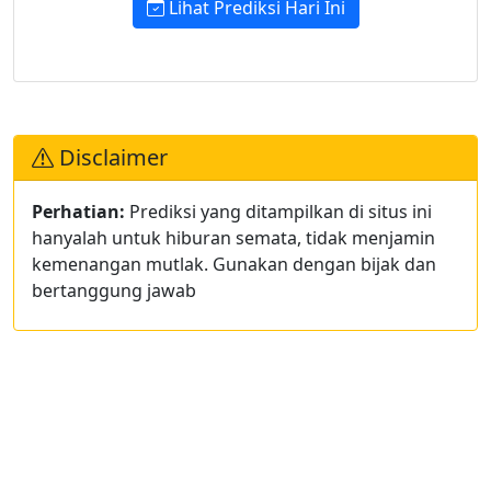
Lihat Prediksi Hari Ini
Disclaimer
Perhatian:
Prediksi yang ditampilkan di situs ini
hanyalah untuk hiburan semata, tidak menjamin
kemenangan mutlak. Gunakan dengan bijak dan
bertanggung jawab