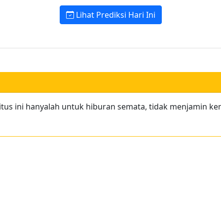
Lihat Prediksi Hari Ini
situs ini hanyalah untuk hiburan semata, tidak menjamin 