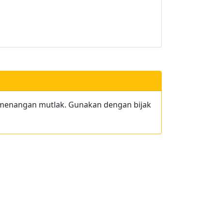
kemenangan mutlak. Gunakan dengan bijak