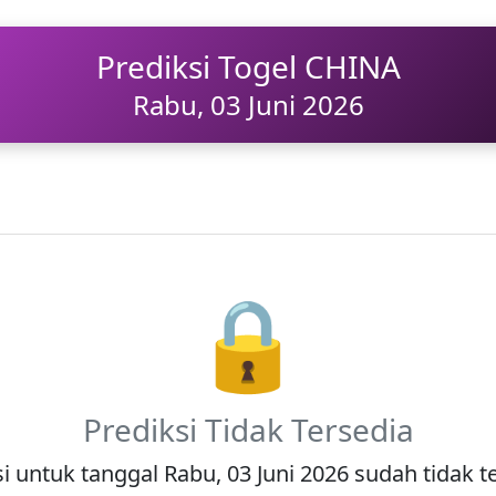
Prediksi Togel CHINA
Rabu, 03 Juni 2026
🔒
Prediksi Tidak Tersedia
i untuk tanggal Rabu, 03 Juni 2026 sudah tidak t