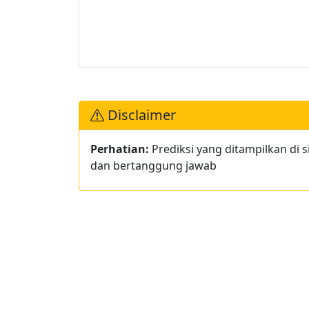
Disclaimer
Perhatian:
Prediksi yang ditampilkan di 
dan bertanggung jawab