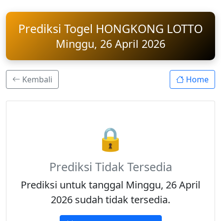
Prediksi Togel HONGKONG LOTTO
Minggu, 26 April 2026
Kembali
Home
🔒
Prediksi Tidak Tersedia
Prediksi untuk tanggal Minggu, 26 April
2026 sudah tidak tersedia.