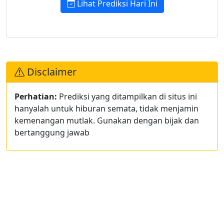
Lihat Prediksi Hari Ini
Disclaimer
Perhatian:
Prediksi yang ditampilkan di situs ini
hanyalah untuk hiburan semata, tidak menjamin
kemenangan mutlak. Gunakan dengan bijak dan
bertanggung jawab