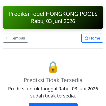
Prediksi Togel HONGKONG POOLS
Rabu, 03 Juni 2026
Kembali
Home
🔒
Prediksi Tidak Tersedia
Prediksi untuk tanggal Rabu, 03 Juni 2026
sudah tidak tersedia.