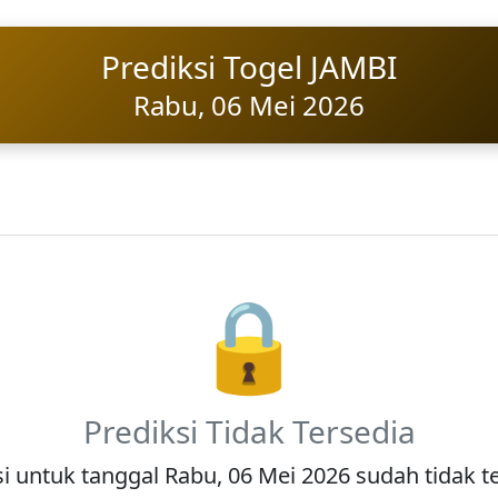
Prediksi Togel JAMBI
Rabu, 06 Mei 2026
🔒
Prediksi Tidak Tersedia
si untuk tanggal Rabu, 06 Mei 2026 sudah tidak te