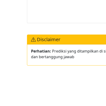
Disclaimer
Perhatian:
Prediksi yang ditampilkan di 
dan bertanggung jawab