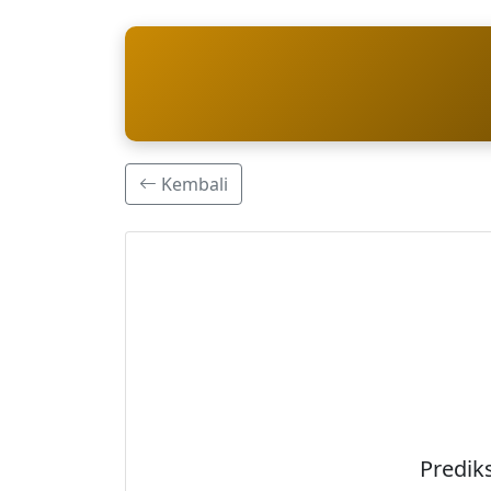
Kembali
Predik