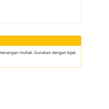
kemenangan mutlak. Gunakan dengan bijak