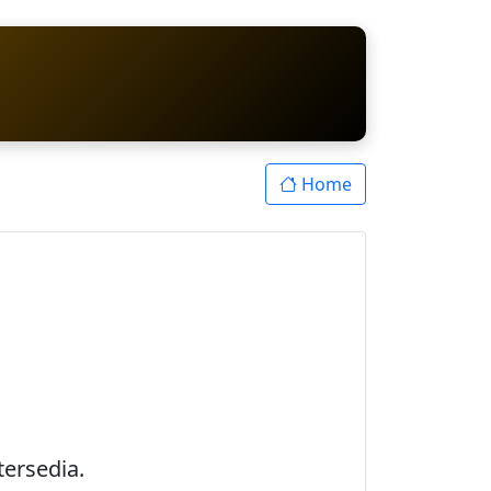
Home
tersedia.