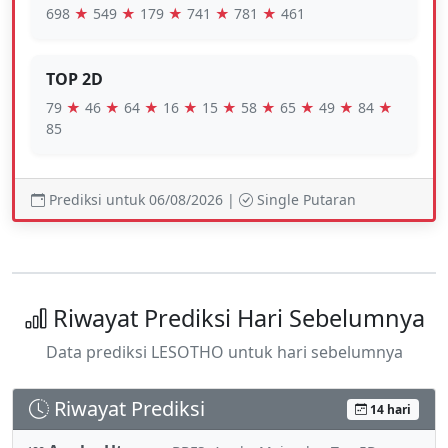
698
★
549
★
179
★
741
★
781
★
461
TOP 2D
79
★
46
★
64
★
16
★
15
★
58
★
65
★
49
★
84
★
85
Prediksi untuk 06/08/2026 |
Single Putaran
Riwayat Prediksi Hari Sebelumnya
Data prediksi LESOTHO untuk hari sebelumnya
Riwayat Prediksi
14 hari