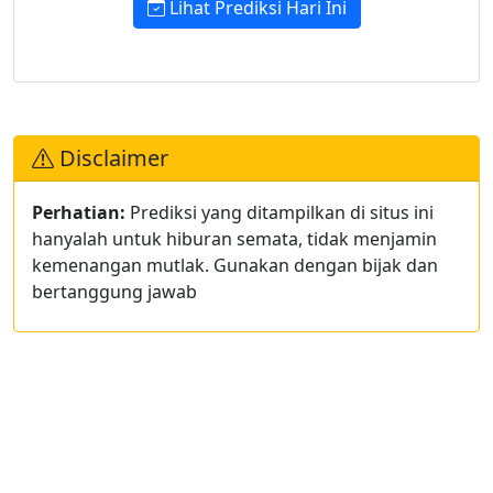
Lihat Prediksi Hari Ini
Disclaimer
Perhatian:
Prediksi yang ditampilkan di situs ini
hanyalah untuk hiburan semata, tidak menjamin
kemenangan mutlak. Gunakan dengan bijak dan
bertanggung jawab