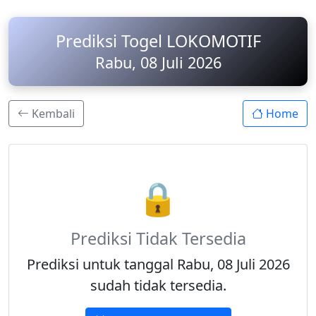
Prediksi Togel LOKOMOTIF
Rabu, 08 Juli 2026
Kembali
Home
🔒
Prediksi Tidak Tersedia
Prediksi untuk tanggal Rabu, 08 Juli 2026
sudah tidak tersedia.