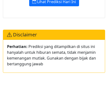
Lihat Prediksi Hari Ini
Disclaimer
Perhatian:
Prediksi yang ditampilkan di situs ini
hanyalah untuk hiburan semata, tidak menjamin
kemenangan mutlak. Gunakan dengan bijak dan
bertanggung jawab