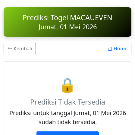
Prediksi Togel MACAUEVEN
Jumat, 01 Mei 2026
Kembali
Home
🔒
Prediksi Tidak Tersedia
Prediksi untuk tanggal Jumat, 01 Mei 2026
sudah tidak tersedia.