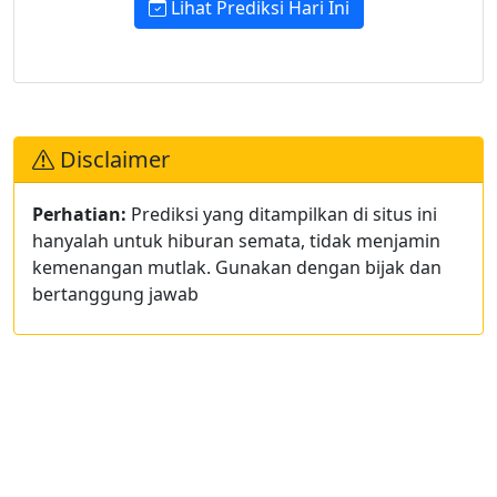
Lihat Prediksi Hari Ini
Disclaimer
Perhatian:
Prediksi yang ditampilkan di situs ini
hanyalah untuk hiburan semata, tidak menjamin
kemenangan mutlak. Gunakan dengan bijak dan
bertanggung jawab