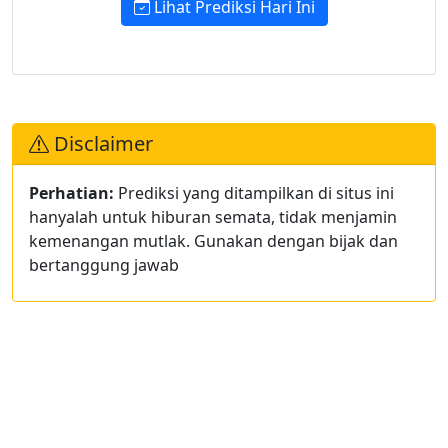
Lihat Prediksi Hari Ini
Disclaimer
Perhatian:
Prediksi yang ditampilkan di situs ini
hanyalah untuk hiburan semata, tidak menjamin
kemenangan mutlak. Gunakan dengan bijak dan
bertanggung jawab